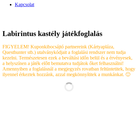
Kapcsolat
Labirintus kastély játékfoglalás
FIGYELEM! Kuponkibocsájtó partnereink (Kártyapláza,
Questhunter stb.) utalványkódjait a foglalási rendszer nem tudja
kezelni. Természetesen ezek a beváltási időn belül és a érvényesek,
a helyszínen a játék előtt bemutatva tudjátok őket felhasználni!
Amennyiben a foglalásnál a megjegyzés rovatban feltüntetitek, hogy
ilyennel érkeztek hozzánk, azzal megkönnyítitek a munkánkat. 🙂