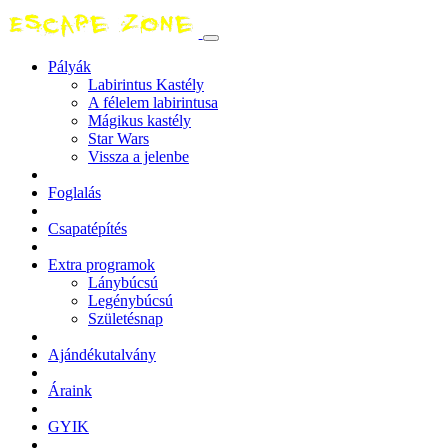
Pályák
Labirintus Kastély
A félelem labirintusa
Mágikus kastély
Star Wars
Vissza a jelenbe
Foglalás
Csapatépítés
Extra programok
Lánybúcsú
Legénybúcsú
Születésnap
Ajándékutalvány
Áraink
GYIK