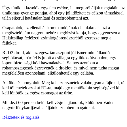
Úgy tűnik, a lázadók egyetlen esélye, ha megpróbálják megtalálni az
űrállomás gyenge pontját, ahol egy jól időzített és célzott támadással
talán sikerül hatástalanítani és szétrobbantani azt.
Csapatotok, az ellenállás kommandójának elit alakulata azt a
megtisztelő, ám nagyon nehéz megbízást kapja, hogy egyenesen a
Halálcsillag fedélzeti számítógéprendszeréből szerezze meg a
fájlokat.
R2D2 droid, akit az egész támaszpont jól ismer mint állandó
segítőtársat, már fel is jutott a csillagra egy titkos útvonalon, egy
lopott biztonsági kód használatával. Sajnos azonban a
rohamosztagosok észrevették a droidot, és mivel nem tudta magát
megfelelően azonosítani, elkülönítették egy cellába.
A küldetés bonyolult. Meg kell szereznetek valahogyan a fájlokat, rá
kell töltenetek azokat R2-ra, majd egy mentőkabin segítségével ki
kell lőnötök az egész csomagot az űrbe.
Mindezt 60 percen belül kell végrehajtanotok, különben Vader
nagyúr fénykardjával találjátok szemben magatokat.
Részletek és foglalás