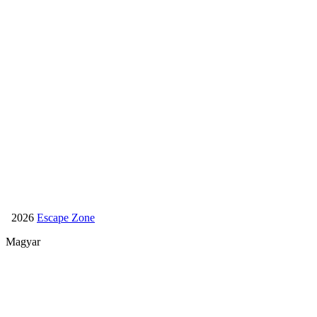
1065 Budapest, Dessewffy u. 25-27.
+36 70 597 4006
info@escapezone.hu
Facebook
Legénybúcsú
Lánybúcsú
Születésnap
2026
Escape Zone
Magyar