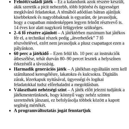
Felnőtt/családi játék
– Ez a kalandunk azok részére készült,
akik szeretik a picit nehezebb, több fejtörést és ügyességet
megkívánó feladatokat. A témából adódóan bátran ajánljuk
kisebbeknek és nagyobbaknak is egyaránt, de javasoljuk,
hogy a csapatban mindenképpen legyen felnőtt résztvevő is.
14 éves kor alatt nagykorú felügyelete szükséges.
2–6 fő részére ajánlott
– A játéktérben maximum hat játékos
fér el, a technikai részek pedig „átverhetőek” 7 fő
részvételével, ezért nem javasoljuk a plusz csapattagot ezen a
pályánkon.
60 perc a játékidő
– Ezen felül kb. 10 perc az instrukciók
átbeszélése, tehát durván 80–90 percet lesztek a helyszínen
érkezéstől a távozásig.
Harmadik generációs játék
– A játékban egyáltalán nem kell
számítanod keresgélésre, lakatokra és kulcsokra. Digitális
zárak, lézerkapuk nyitásával, ügyességi és logikai
feladatokkal tudsz előrehaladni a megoldásban.
Választható nehézségi szint
– A játék előtt jelezni tudjátok a
játékmesterünknek, hogy könnyű vagy nehéz szinten
szeretnétek játszani, ez befolyásolja többek között a kapott
segítség mértékét.
A programváltoztatás jogát fenntartjuk