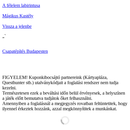
A félelem labirintusa
Mágikus Kastély
Vissza a jelenbe
„`
Csapatépítés Budapesten
FIGYELEM! Kuponkibocsájtó partnereink (Kártyapláza,
Questhunter stb.) utalványkódjait a foglalási rendszer nem tudja
kezelni.
Természetesen ezek a beváltási időn belül érvényesek, a helyszínen
a játék előtt bemutatva tudjátok őket felhasználni.
Amennyiben a foglalásnál a megjegyzés rovatban feltüntetitek, hogy
ilyennel érkeztek hozzánk, azzal megkönnyítitek a munkánkat.