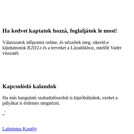
Ha kedvet kaptatok hozzá, foglaljátok le most!
Válasszatok időpontot online, és nézzétek meg, sikerül-e
kijuttatnotok R2D2-t és a terveket a Lázadókhoz, mielőtt Vader
visszatér.
Kapcsolódó kalandok
Ha más hangulatú szabadulószobát is kipróbálnátok, ezeket a
pályákat is érdemes megnézni.
„`
Labirintus Kastély