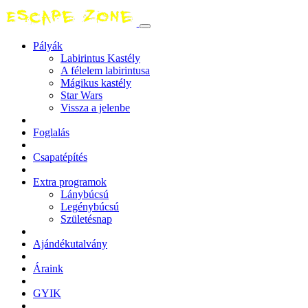
Pályák
Labirintus Kastély
A félelem labirintusa
Mágikus kastély
Star Wars
Vissza a jelenbe
Foglalás
Csapatépítés
Extra programok
Lánybúcsú
Legénybúcsú
Születésnap
Ajándékutalvány
Áraink
GYIK