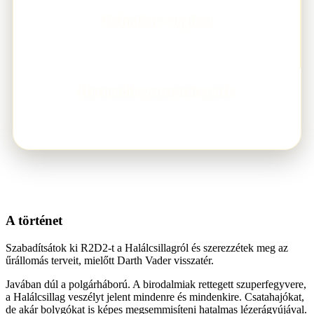
Technikai + logikai
FELADATTÍPUS
Harmadik generációs játék
JÁTÉKMENET
A történet
Szabadítsátok ki R2D2-t a Halálcsillagról és szerezzétek meg az
űrállomás terveit, mielőtt Darth Vader visszatér.
Javában dúl a polgárháború. A birodalmiak rettegett szuperfegyvere,
a Halálcsillag veszélyt jelent mindenre és mindenkire. Csatahajókat,
de akár bolygókat is képes megsemmisíteni hatalmas lézerágyújával.