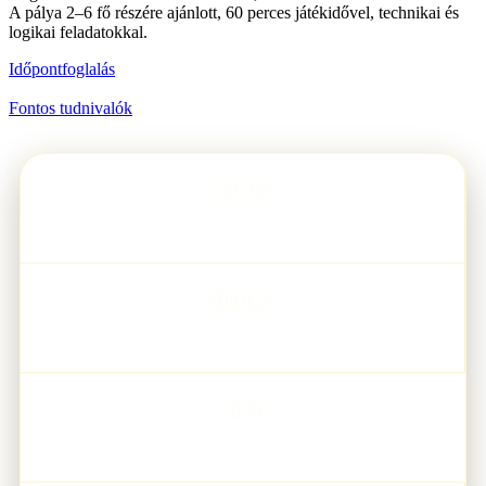
A pálya 2–6 fő részére ajánlott, 60 perces játékidővel, technikai és
logikai feladatokkal.
Időpontfoglalás
Fontos tudnivalók
2–6 fő
JÁTÉKOSSZÁM
60 perc
JÁTÉKIDŐ
Sci-fi
TEMATIKA