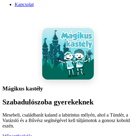
Kapcsolat
Mágikus kastély
Szabadulószoba gyerekeknek
Mesebeli, családbarát kaland a labirintus mélyén, ahol a Tündér, a
Varázsló és a Bűvész segítségével kell túljárnotok a gonosz kobold
eszén.