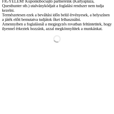
FIGYELEM! Kuponkibocsájtó partnereink (Kártyapláza,
Questhunter stb.) utalványkódjait a foglalási rendszer nem tudja
kezelni.
Természetesen ezek a beváltási időn belül érvényesek, a helyszínen
a játék előtt bemutatva tudjátok őket felhasználni.
Amennyiben a foglalásnál a megjegyzés rovatban feltüntetitek, hogy
ilyennel érkeztek hozzánk, azzal megkönnyítitek a munkánkat.