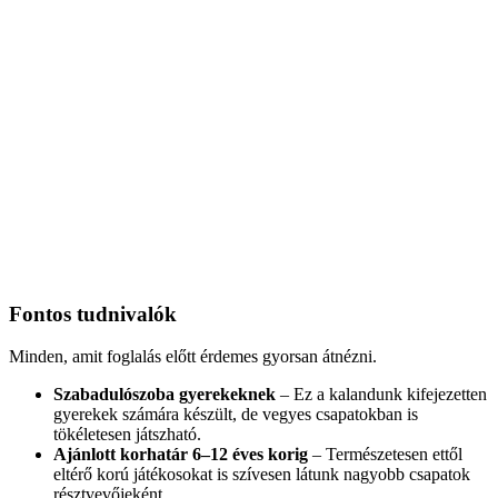
Fontos tudnivalók
Minden, amit foglalás előtt érdemes gyorsan átnézni.
Szabadulószoba gyerekeknek
– Ez a kalandunk kifejezetten
gyerekek számára készült, de vegyes csapatokban is
tökéletesen játszható.
Ajánlott korhatár 6–12 éves korig
– Természetesen ettől
eltérő korú játékosokat is szívesen látunk nagyobb csapatok
résztvevőjeként.