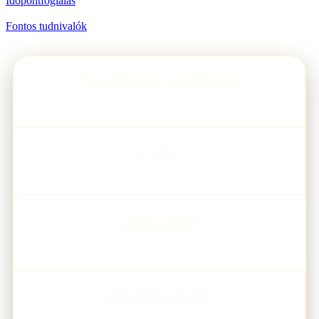
Időpontfoglalás
Fontos tudnivalók
Gyerekeknek, családoknak
TÍPUS
6–12 év
AJÁNLOTT KOR
Felügyelettel
JÁTSZHATÓ
Klasszikus elemek
JÁTÉKMENET