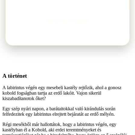
Mesebeli hangulat
TEMATIKA
A történet
A labirintus végén egy mesebeli kastély rejtőzik, ahol a gonosz
kobold fogságban tartja az erdő lakóit. Vajon sikerül
kiszabadítanotok őket?
Egy szép nyári napon, a barátaitokkal való kirándulás során
felfedezitek egy labirintus elrejtett bejáratát az erdő mélyén.
Régi mesékből már hallottátok, hogy a labirintus végén, egy
kastélyban él a Kobold, aki erdei teremtményeket és