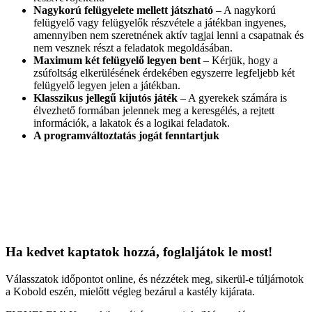
Nagykorú felügyelete mellett játszható
– A nagykorú
felügyelő vagy felügyelők részvétele a játékban ingyenes,
amennyiben nem szeretnének aktív tagjai lenni a csapatnak és
nem vesznek részt a feladatok megoldásában.
Maximum két felügyelő legyen bent
– Kérjük, hogy a
zsúfoltság elkerülésének érdekében egyszerre legfeljebb két
felügyelő legyen jelen a játékban.
Klasszikus jellegű kijutós játék
– A gyerekek számára is
élvezhető formában jelennek meg a keresgélés, a rejtett
információk, a lakatok és a logikai feladatok.
A programváltoztatás jogát fenntartjuk
Ha kedvet kaptatok hozzá, foglaljátok le most!
Válasszatok időpontot online, és nézzétek meg, sikerül-e túljárnotok
a Kobold eszén, mielőtt végleg bezárul a kastély kijárata.