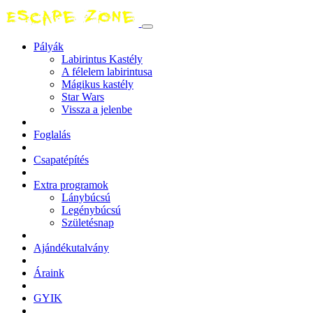
Pályák
Labirintus Kastély
A félelem labirintusa
Mágikus kastély
Star Wars
Vissza a jelenbe
Foglalás
Csapatépítés
Extra programok
Lánybúcsú
Legénybúcsú
Születésnap
Ajándékutalvány
Áraink
GYIK