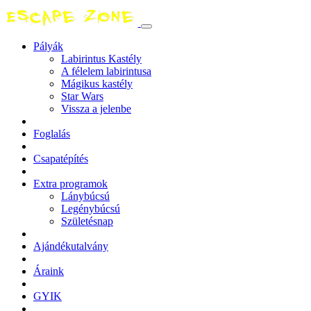
Pályák
Labirintus Kastély
A félelem labirintusa
Mágikus kastély
Star Wars
Vissza a jelenbe
Foglalás
Csapatépítés
Extra programok
Lánybúcsú
Legénybúcsú
Születésnap
Ajándékutalvány
Áraink
GYIK