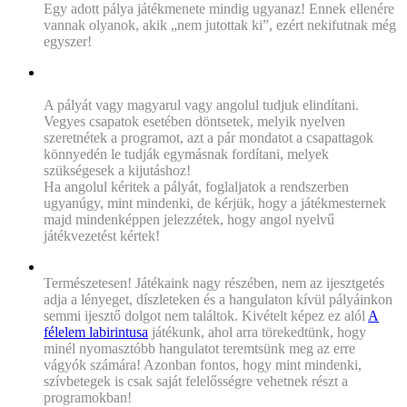
Egy adott pálya játékmenete mindig ugyanaz! Ennek ellenére
vannak olyanok, akik „nem jutottak ki”, ezért nekifutnak még
egyszer!
„Külföldieknek is izgalmas a játék? Mennyire kell
nyelvtudás?”
A pályát vagy magyarul vagy angolul tudjuk elindítani.
Vegyes csapatok esetében döntsetek, melyik nyelven
szeretnétek a programot, azt a pár mondatot a csapattagok
könnyedén le tudják egymásnak fordítani, melyek
szükségesek a kijutáshoz!
Ha angolul kéritek a pályát, foglaljatok a rendszerben
ugyanúgy, mint mindenki, de kérjük, hogy a játékmesternek
majd mindenképpen jelezzétek, hogy angol nyelvű
játékvezetést kértek!
„Szívbetegek, kismamák jöhetnek?”
Természetesen! Játékaink nagy részében, nem az ijesztgetés
adja a lényeget, díszleteken és a hangulaton kívül pályáinkon
semmi ijesztő dolgot nem találtok. Kivételt képez ez alól
A
félelem labirintusa
játékunk, ahol arra törekedtünk, hogy
minél nyomasztóbb hangulatot teremtsünk meg az erre
vágyók számára!
Azonban fontos, hogy mint mindenki,
szívbetegek is csak saját felelősségre vehetnek részt a
programokban!