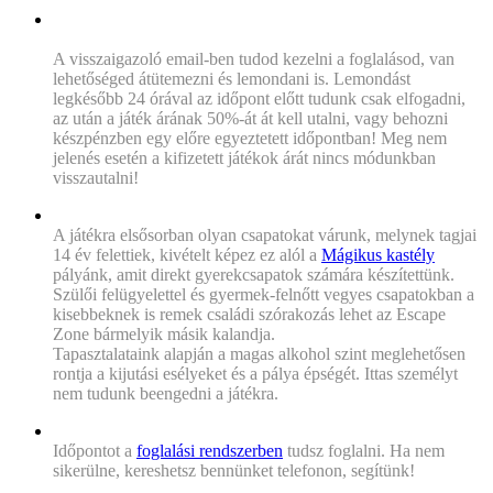
„Mikor és hogyan tudjuk legkésőbb lemondani a
foglalásunkat?”
A visszaigazoló email-ben tudod kezelni a foglalásod, van
lehetőséged átütemezni és lemondani is. Lemondást
legkésőbb 24 órával az időpont előtt tudunk csak elfogadni,
az után a játék árának 50%-át át kell utalni, vagy behozni
készpénzben egy előre egyeztetett időpontban! Meg nem
jelenés esetén a kifizetett játékok árát nincs módunkban
visszautalni!
„Korhatáros a játék? Kiket várunk zárt kapukkal?”
A játékra elsősorban olyan csapatokat várunk, melynek tagjai
14 év felettiek, kivételt képez ez alól a
Mágikus kastély
pályánk, amit direkt gyerekcsapatok számára készítettünk.
Szülői felügyelettel és gyermek-felnőtt vegyes csapatokban a
kisebbeknek is remek családi szórakozás lehet az Escape
Zone bármelyik másik kalandja.
Tapasztalataink alapján a magas alkohol szint meglehetősen
rontja a kijutási esélyeket és a pálya épségét. Ittas személyt
nem tudunk beengedni a játékra.
„Időpontot szeretnék foglalni!”
Időpontot a
foglalási rendszerben
tudsz foglalni. Ha nem
sikerülne, kereshetsz bennünket telefonon, segítünk!