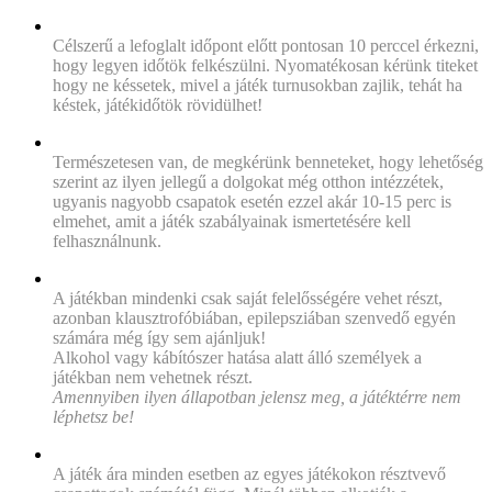
„Mikor érkezzetek a játékra?”
Célszerű a lefoglalt időpont előtt pontosan 10 perccel érkezni,
hogy legyen időtök felkészülni. Nyomatékosan kérünk titeket
hogy ne késsetek, mivel a játék turnusokban zajlik, tehát ha
késtek, játékidőtök rövidülhet!
„Van mosdó/WC?”
Természetesen van, de megkérünk benneteket, hogy lehetőség
szerint az ilyen jellegű a dolgokat még otthon intézzétek,
ugyanis nagyobb csapatok esetén ezzel akár 10-15 perc is
elmehet, amit a játék szabályainak ismertetésére kell
felhasználnunk.
„Kiknek nem ajánlott a szabadulószoba-kaland?”
A játékban mindenki csak saját felelősségére vehet részt,
azonban klausztrofóbiában, epilepsziában szenvedő egyén
számára még így sem ajánljuk!
Alkohol vagy kábítószer hatása alatt álló személyek a
játékban nem vehetnek részt.
Amennyiben ilyen állapotban jelensz meg, a játéktérre nem
léphetsz be!
„Mennyibe kerül egy szabadulás?”
A játék ára minden esetben az egyes játékokon résztvevő