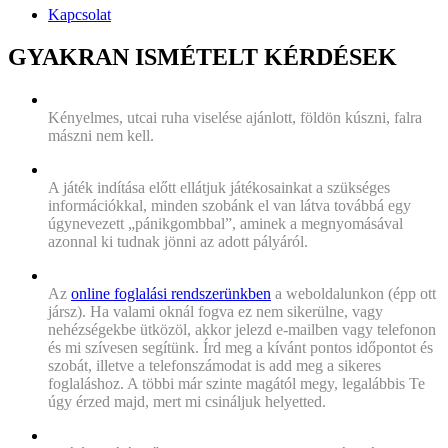
Kapcsolat
GYAKRAN ISMÉTELT KÉRDÉSEK
„Milyen ruhában menjek játszani?”
Kényelmes, utcai ruha viselése ajánlott, földön kúszni, falra
mászni nem kell.
„Mi történik, ha bepánikolok?”
A játék indítása előtt ellátjuk játékosainkat a szükséges
információkkal, minden szobánk el van látva továbbá egy
úgynevezett „pánikgombbal”, aminek a megnyomásával
azonnal ki tudnak jönni az adott pályáról.
„Hogyan tudok időpontot foglalni?”
Az
online foglalási rendszerünkben
a weboldalunkon (épp ott
jársz). Ha valami oknál fogva ez nem sikerülne, vagy
nehézségekbe ütközöl, akkor jelezd e-mailben vagy telefonon
és mi szívesen segítünk. Írd meg a kívánt pontos időpontot és
szobát, illetve a telefonszámodat is add meg a sikeres
foglaláshoz. A többi már szinte magától megy, legalábbis Te
úgy érzed majd, mert mi csináljuk helyetted.
„Milyen módon fizethetem ki a játék árát?”