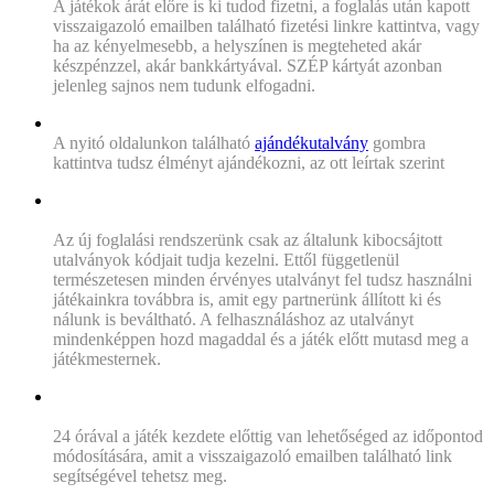
A játékok árát előre is ki tudod fizetni, a foglalás után kapott
visszaigazoló emailben található fizetési linkre kattintva, vagy
ha az kényelmesebb, a helyszínen is megteheted akár
készpénzzel, akár bankkártyával. SZÉP kártyát azonban
jelenleg sajnos nem tudunk elfogadni.
„Ajándékba adnám az élményt, mi a teendő?”
A nyitó oldalunkon található
ajándékutalvány
gombra
kattintva tudsz élményt ajándékozni, az ott leírtak szerint
„Nem fogaadja el a rendszer az utalványom kódját a
foglaláskor, mit tegyek?”
Az új foglalási rendszerünk csak az általunk kibocsájtott
utalványok kódjait tudja kezelni. Ettől függetlenül
természetesen minden érvényes utalványt fel tudsz használni
játékainkra továbbra is, amit egy partnerünk állított ki és
nálunk is beváltható. A felhasználáshoz az utalványt
mindenképpen hozd magaddal és a játék előtt mutasd meg a
játékmesternek.
„Ha valaki nem tud megjelenni a lefoglalt időpontban van
lehetőség cserére?”
24 órával a játék kezdete előttig van lehetőséged az időpontod
módosítására, amit a visszaigazoló emailben található link
segítségével tehetsz meg.