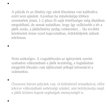
„Többen szeretnénk menni, mint az adott pálya létszáma,
lehetséges ez?”
A pályák és az élmény egy adott létszámra van kalibrálva
ezért nem ajánlott. Azonban ha mindenképp többen
szeretnétek jönni, 1-2 plusz fő saját felelősségre még általában
megoldható, de annak tudatában, hogy így szűkösebb a tér a
játék során, a játékélmény pedig csökkenhet… Ha további
kérdésetek lenne ezzel kapcsolatban, érdeklődjetek nálunk
telefonon.
„Többen vagy kevesebben lettünk, mint a foglalásban
általunk megadott létszám. Van valami teendőnk, kell ezt
előre jeleznünk?”
Nem szükséges. A csapatlétszám az igényeitek szerint
szabadon változtatható a játék kezdetéig, a foglalásban
megjelölt létszám csak tájékoztató jellegű információ a
számunkra.
„Hány pályátok van?”
Összesen három pályánk van, öt különböző tematikával, előre
jelezve változtatható nehézségi szinttel, ami befolyásolja majd
a játék közben kapott segítségek mennyiségét is.
„
Mindig ugyanaz egy adott pálya, azaz ha visszamegyek,
változik valami?”