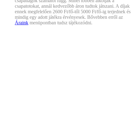
csapattagok számától függ. Minél többen alkotják a
csapatotokat, annál kedvezőbb áron tudtok játszani. A díjak
ennek megfelelően 2600 Ft/fő-től 5000 Ft/fő-ig terjednek és
mindig egy adott játékra érvényesek. Bővebben erről az
Áraink
menüpontban tudsz tájékozódni.