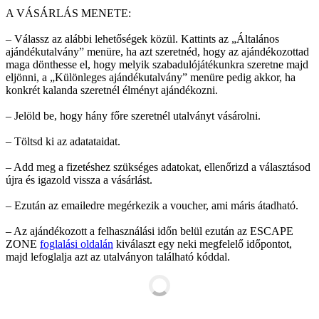
A VÁSÁRLÁS MENETE:
– Válassz az alábbi lehetőségek közül. Kattints az „Általános
ajándékutalvány” menüre, ha azt szeretnéd, hogy az ajándékozottad
maga dönthesse el, hogy melyik szabadulójátékunkra szeretne majd
eljönni, a „Különleges ajándékutalvány” menüre pedig akkor, ha
konkrét kalanda szeretnél élményt ajándékozni.
– Jelöld be, hogy hány főre szeretnél utalványt vásárolni.
– Töltsd ki az adatataidat.
– Add meg a fizetéshez szükséges adatokat, ellenőrizd a választásod
újra és igazold vissza a vásárlást.
– Ezután az emailedre megérkezik a voucher, ami máris átadható.
– Az ajándékozott a felhasználási időn belül ezután az ESCAPE
ZONE
foglalási oldalán
kiválaszt egy neki megfelelő időpontot,
majd lefoglalja azt az utalványon található kóddal.