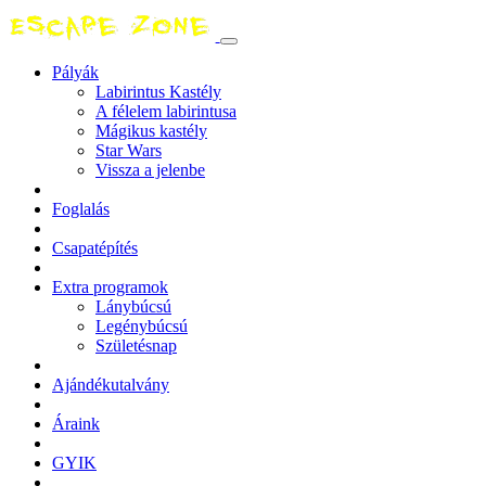
Pályák
Labirintus Kastély
A félelem labirintusa
Mágikus kastély
Star Wars
Vissza a jelenbe
Foglalás
Csapatépítés
Extra programok
Lánybúcsú
Legénybúcsú
Születésnap
Ajándékutalvány
Áraink
GYIK