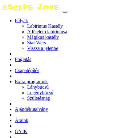
Pályák
Labirintus Kastély
A félelem labirintusa
Mágikus kastély
Star Wars
Vissza a jelenbe
Foglalás
Csapatépítés
Extra programok
Lánybúcsú
Legénybúcsú
Születésnap
Ajándékutalvány
Áraink
GYIK