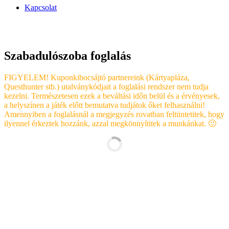
Kapcsolat
Szabadulószoba foglalás
FIGYELEM! Kuponkibocsájtó partnereink (Kártyapláza,
Questhunter stb.) utalványkódjait a foglalási rendszer nem tudja
kezelni. Természetesen ezek a beváltási időn belül és a érvényesek,
a helyszínen a játék előtt bemutatva tudjátok őket felhasználni!
Amennyiben a foglalásnál a megjegyzés rovatban feltüntetitek, hogy
ilyennel érkeztek hozzánk, azzal megkönnyítitek a munkánkat. 🙂